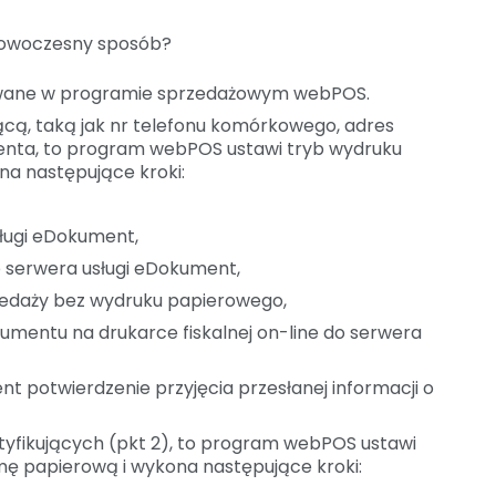
 nowoczesny sposób?
trowane w programie sprzedażowym webPOS.
ującą, taką jak nr telefonu komórkowego, adres
lienta, to program webPOS ustawi tryb wydruku
a następujące kroki:
ługi eDokument,
 serwera usługi eDokument,
rzedaży bez wydruku papierowego,
okumentu na drukarce fiskalnej on-line do serwera
t potwierdzenie przyjęcia przesłanej informacji o
entyfikujących (pkt 2), to program webPOS ustawi
ę papierową i wykona następujące kroki: