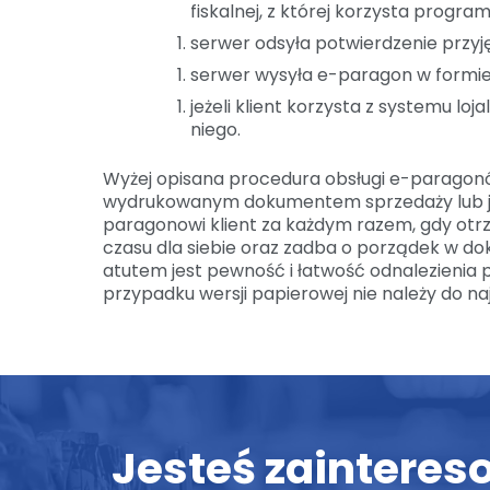
fiskalnej, z której korzysta progr
serwer odsyła potwierdzenie przyjęc
serwer wysyła e-paragon w formie 
jeżeli klient korzysta z systemu l
niego.
Wyżej opisana procedura obsługi e-paragonów 
wydrukowanym dokumentem sprzedaży lub jeg
KONTA
paragonowi klient za każdym razem, gdy otr
czasu dla siebie oraz zadba o porządek w 
Nasz 
30 letnie doświadczenie
oraz
atutem jest pewność i łatwość odnalezienia 
ul. Mo
zadowolenie naszych klientó
w
przypadku wersji papierowej nie należy do na
03-11
kluczem do sukcesu
Jedyny
w
Polsce
POS
dostępny
na
czterech
systemach
operacyjnych.
KRS: 0
REGON
NIP: 5
System
K2Online.pl
dopasuje się
do każdej branży handlowej.
Jesteś zaintere