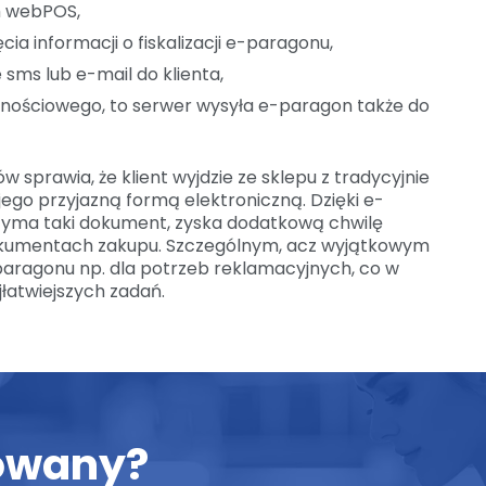
am webPOS,
ia informacji o fiskalizacji e-paragonu,
sms lub e-mail do klienta,
ojalnościowego, to serwer wysyła e-paragon także do
sprawia, że klient wyjdzie ze sklepu z tradycyjnie
o przyjazną formą elektroniczną. Dzięki e-
KT Z NAMI:
zyma taki dokument, zyska dodatkową chwilę
dokumentach zakupu. Szczególnym, acz wyjątkowym
adres:
Telefony:
paragonu np. dla potrzeb reklamacyjnych, co w
dlińska 190
biuro:
+48 222 454 882
jłatwiejszych zadań.
9 Warszawa
dział handlowy:
+48 505 324
000915294
mail:
biuro@k2online.pl
: 389703409
wsparcie:
pomoc@k2online.p
24-292-37-97
sowany?