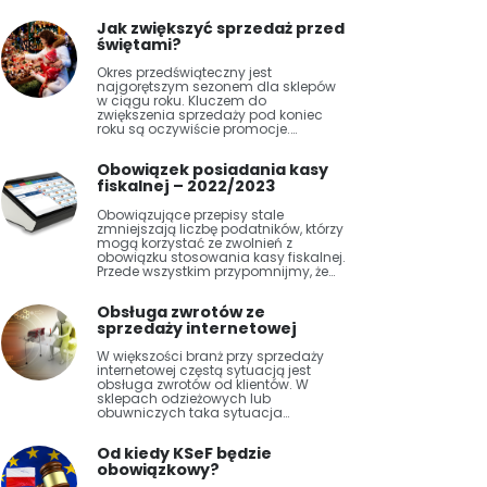
Jak zwiększyć sprzedaż przed
świętami?
Okres przedświąteczny jest
najgorętszym sezonem dla sklepów
w ciągu roku. Kluczem do
zwiększenia sprzedaży pod koniec
roku są oczywiście promocje.…
Obowiązek posiadania kasy
fiskalnej – 2022/2023
Obowiązujące przepisy stale
zmniejszają liczbę podatników, którzy
mogą korzystać ze zwolnień z
obowiązku stosowania kasy fiskalnej.
Przede wszystkim przypomnijmy, że…
Obsługa zwrotów ze
sprzedaży internetowej
W większości branż przy sprzedaży
internetowej częstą sytuacją jest
obsługa zwrotów od klientów. W
sklepach odzieżowych lub
obuwniczych taka sytuacja…
Od kiedy KSeF będzie
obowiązkowy?