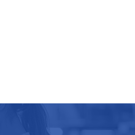
NA SKRÓTY:
Home
Funkcje
 464
Oferta
Poradnik
Regulamin
Pomoc techniczna
l
Kontakt