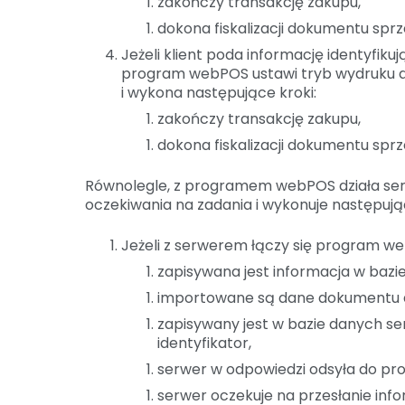
zakończy transakcję zakupu,
dokona fiskalizacji dokumentu sp
Jeżeli klient poda informację identyfiku
program webPOS ustawi tryb wydruku 
i wykona następujące kroki:
zakończy transakcję zakupu,
dokona fiskalizacji dokumentu sp
Równolegle, z programem webPOS działa serw
oczekiwania na zadania i wykonuje następując
Jeżeli z serwerem łączy się program we
zapisywana jest informacja w bazie
importowane są dane dokumentu do 
zapisywany jest w bazie danych se
identyfikator,
serwer w odpowiedzi odsyła do pr
serwer oczekuje na przesłanie info