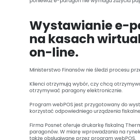
ponieważ e-paragon nie wymaga zużycia pap
Wystawianie e-pa
na kasach wirtua
on-line.
Ministerstwo Finansów nie śledzi procesu prz
Klienci otrzymują wybór, czy chcą otrzymywa
otrzymywać paragony elektronicznie.
Program webPOS jest przygotowany do wyst
korzystać odpowiedniego urządzenia fiskaln
Firma Posnet oferuje drukarkę fiskalną Ther
paragonów. W miarę wprowadzania na rynek 
także obsługiwane przez program webPOS.