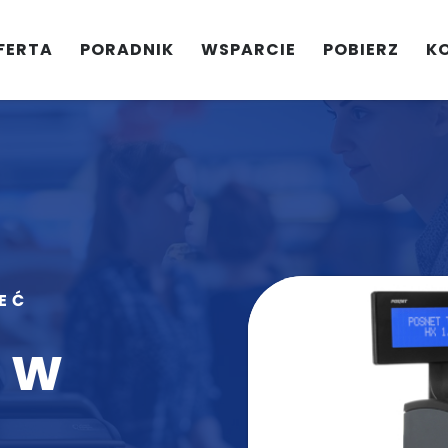
FERTA
PORADNIK
WSPARCIE
POBIERZ
K
EĆ
 w