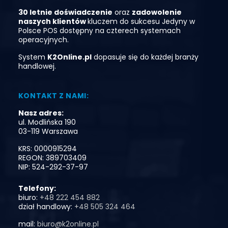
30 letnie doświadczenie
oraz
zadowolenie
naszych klientó
w
kluczem do sukcesu
Jedyny
w
Polsce
POS
dostępny
na
czterech
systemach
operacyjnych.
System
K2Online.pl
dopasuje się do każdej branży
handlowej.
KONTAKT Z NAMI:
Nasz adres:
ul. Modlińska 190
03-119 Warszawa
KRS: 0000915294
REGON: 389703409
NIP: 524-292-37-97
Telefony:
biuro:
+48 222 454 882
dział handlowy:
+48 505 324 464
mail:
biuro@k2online.pl