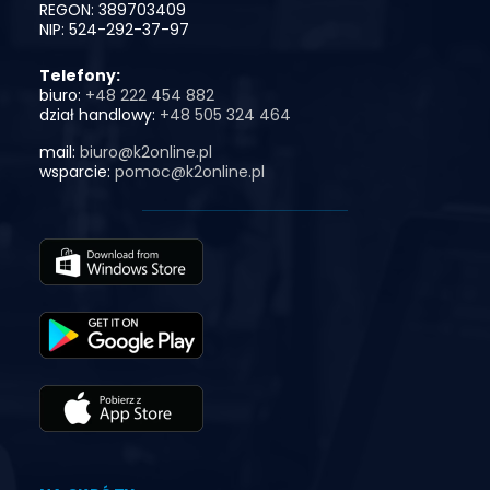
REGON: 389703409
NIP: 524-292-37-97
Telefony:
biuro:
+48 222 454 882
dział handlowy:
+48 505 324 464
mail:
biuro@k2online.pl
wsparcie:
pomoc@k2online.pl