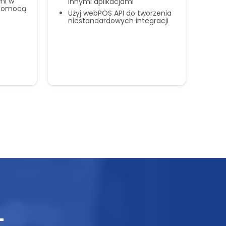
mi w
innymi aplikacjami
a pomocą
Na
Użyj webPOS API do tworzenia
cy
niestandardowych integracji
No
kl