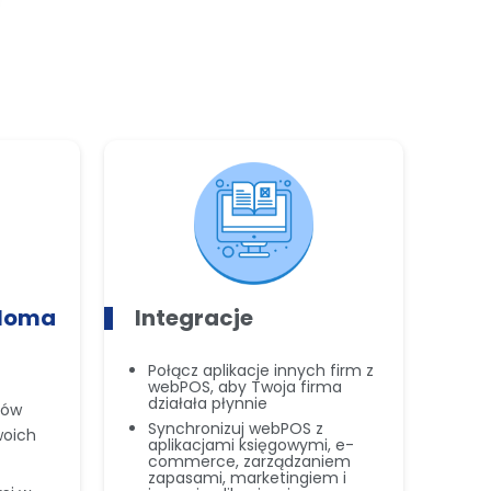
eloma
Integracje
St
Połącz aplikacje innych firm z
Za
webPOS, aby Twoja firma
st
działała płynnie
pów
Ur
Synchronizuj webPOS z
lo
woich
aplikacjami księgowymi, e-
Pr
commerce, zarządzaniem
kl
zapasami, marketingiem i
sp