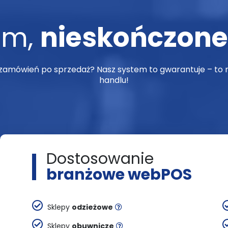
em,
nieskończone
 zamówień po sprzedaż? Nasz system to gwarantuje – to n
handlu!
Dostosowanie
branżowe webPOS
Sklepy
odzieżowe
Sklepy
obuwnicze