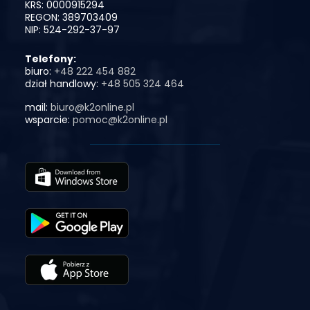
KRS: 0000915294
REGON: 389703409
NIP: 524-292-37-97
Telefony:
biuro:
+48 222 454 882
dział handlowy:
+48 505 324 464
mail:
biuro@k2online.pl
wsparcie:
pomoc@k2online.pl