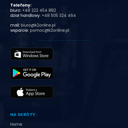
Telefony:
biuro:
+48 222 454 882
dział handlowy:
+48 505 324 464
mail:
biuro@k2online.pl
wsparcie:
pomoc@k2online.pl
NA SKRÓTY:
Home