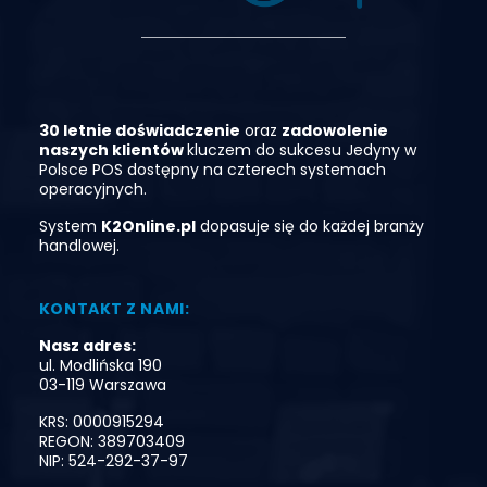
30 letnie doświadczenie
oraz
zadowolenie
naszych klientó
w
kluczem do sukcesu
Jedyny
w
Polsce
POS
dostępny
na
czterech
systemach
operacyjnych.
System
K2Online.pl
dopasuje się do każdej branży
handlowej.
KONTAKT Z NAMI:
Nasz adres:
ul. Modlińska 190
03-119 Warszawa
KRS: 0000915294
REGON: 389703409
NIP: 524-292-37-97