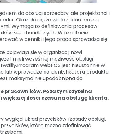
iem do obsługi sprzedaży, ale projektanci i
ocedur. Okazało się, że wiele zadań można
cymi. Wymaga to definiowania procesów
ików sieci handlowych. W rezultacie
erować w cenniki i jego praca sprowadza się
że pojawiają się w organizacji nowi
jeżeli mieli wcześniej możliwość obsługi
waliły.
Program webPOS jest nieustannie w
o lub wprowadzenia identyfikatora produktu.
j jest maksymalnie upodobniona do
enie pracowników. Poza tym czytelna
 większej ilości czasu na obsługę klienta.
wygląd, układ przycisków i zasady obsługi.
przycisków, które można zdefiniować
otrzebami.