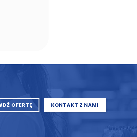
NA SKRÓTY:
Home
Funkcje
 464
Oferta
Poradnik
Regulamin
Pomoc techniczna
l
Kontakt
WDŹ OFERTĘ
KONTAKT Z NAMI
rojekt i wykonanie:
VIKANDO
. Wszelkie prawa zastrzeżone.