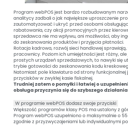
Program webPOS jest bardzo rozbudowanym narzędz
analitycy zadbali o jak największe uproszczenie pr
zautomatyzować i ukryć przed osobami obsługują
rabatowania, czy akcji promocyjnych przez kierown
sprzedawca nie ma wpływu, ani możliwości, aby ing
do zeskanowania produktów i przyjęcia płatności.
Rotacja kadrowa, rozwój sieci handlowej sprawiają, 
pracownicy. Poziom ich umiejętności jest różny, ale 
prostych urządzeń sprzedażowych, to nawyki się utr
trybie gotowości do zeskanowania kodu kreskoweg
Natomiast pole klawiatura od strony funkcjonalne
przycisków w zwykłej kasie fiskalnej.
Trudniej zatem o pomyłki i łatwiej o uzupełni
obsługa przyczynia się do szybszego działania i
W programie webPOS dodasz swoje przyciski
Większość programów klasy POS ma ustalony z góry 
Program webPOS uzupełniono o maksymalnie o 55 
zgodnie z przyzwyczajeniami lub indywidualnymi p