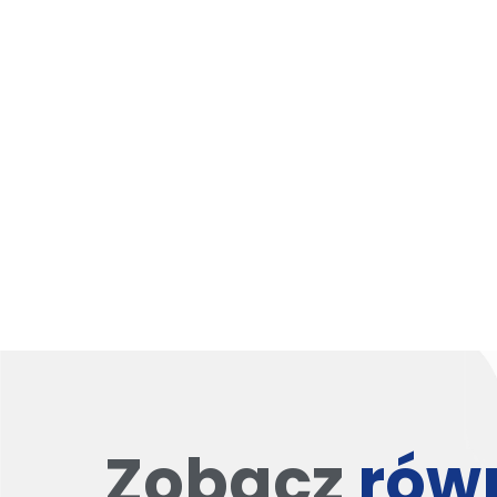
Zobacz
rów