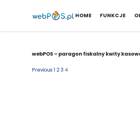
HOME
FUNKCJE
O
webPOS – paragon fiskalny kwity kasow
Previous
1
2
3
4