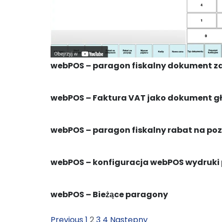
webPOS – paragon fiskalny dokument z
KONTA
webPOS – Faktura VAT jako dokument gł
Nasz 
30 letnie doświadczenie
oraz
ul. Mo
zadowolenie naszych klientó
w
03-11
kluczem do sukcesu
Jedyny
w
webPOS – paragon fiskalny rabat na po
Polsce
POS
dostępny
na
czterech
systemach
operacyjnych.
KRS: 0
REGON
webPOS – konfiguracja webPOS wydruki
NIP: 5
System
K2Online.pl
dopasuje się
do każdej branży handlowej.
webPOS – Bieżące paragony
Previous
1
2
3
4
Następny