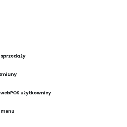
NA SKRÓTY:
sprzedaży
Home
Funkcje
 464
Oferta
 zmiany
Poradnik
Regulamin
Pomoc techniczna
l
Kontakt
 webPOS użytkownicy
a menu