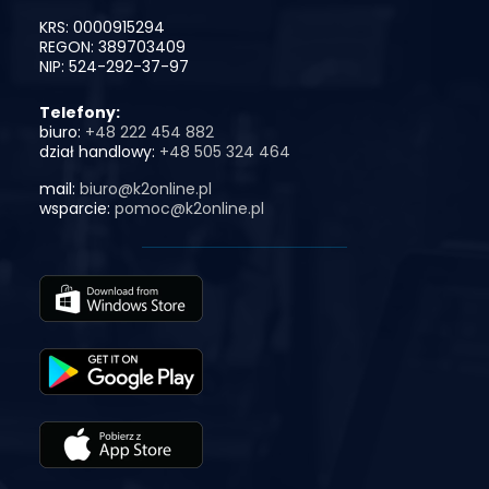
KRS: 0000915294
REGON: 389703409
NIP: 524-292-37-97
Telefony:
biuro:
+48 222 454 882
dział handlowy:
+48 505 324 464
mail:
biuro@k2online.pl
wsparcie:
pomoc@k2online.pl