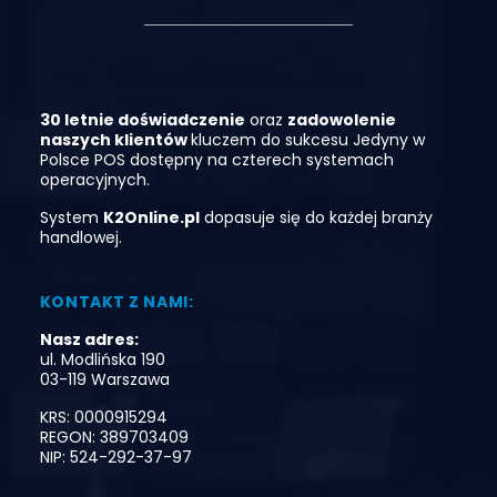
30 letnie doświadczenie
oraz
zadowolenie
naszych klientó
w
kluczem do sukcesu
Jedyny
w
Polsce
POS
dostępny
na
czterech
systemach
operacyjnych.
System
K2Online.pl
dopasuje się do każdej branży
handlowej.
KONTAKT Z NAMI:
Nasz adres:
ul. Modlińska 190
03-119 Warszawa
KRS: 0000915294
REGON: 389703409
NIP: 524-292-37-97