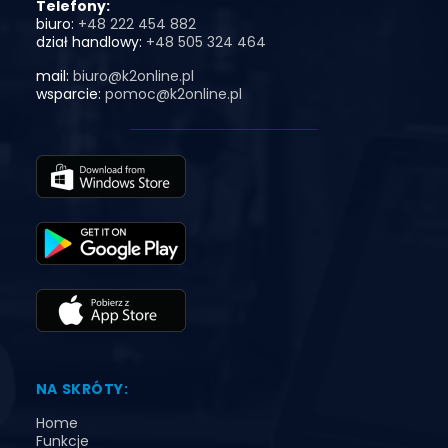
Telefony:
biuro:
+48 222 454 882
dział handlowy:
+48 505 324 464
mail:
biuro@k2online.pl
wsparcie:
pomoc@k2online.pl
NA SKRÓTY:
Home
Funkcje